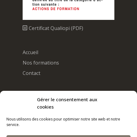
Certificat Qualiopi (PDF)
Accueil
Nos formations
Contact
Gérer le consentement aux
cookies
@2025
SARL Au Carré d'ASsistance - ACAS
|
Siège social :
Nous utilisons des cookies pour optimiser notre site web et notre
service.
5, rue de Metz - 57140 SAULNY - METZ
Organisme de
formation :
Déclaration d'activité enregistrée sous le